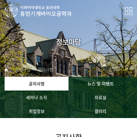
정보마당
정보마당
공지사항
공지사항
뉴스 및 이벤트
세미나 소식
자료실
취업정보
갤러리