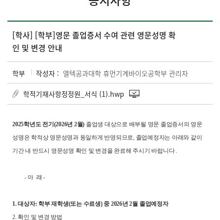
공지사항
[학사] [학부]영문 졸업증서 수여 관련 영문성명 확
인 및 변경 안내
학부
작성자 :
엘텍공과대학 휴먼기계바이오공학부 관리자
학적기재사항정정원_서식 (1).hwp
2025
학년도
전기
(2026
년 2월)
졸업생 대상으로 배부될 영문 졸업증서의 영문
성명은 학적상 영문성명과 동일하게 반영되므로, 졸업예정자는 아래와 같이
기간 내 반드시 영문성명 확인 및 변경을 완료해 주시기 바랍니다 .
- 아 래 -
1.
대상자
:
학부
재학생
(
또는
수료생
)
중
2026
년 2월
졸업예정자
2. 확인 및 변경 방법