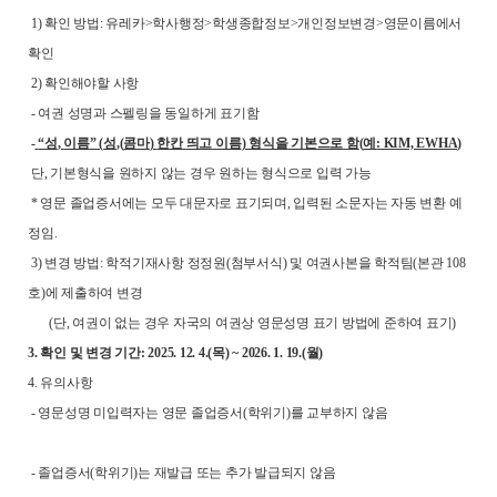
1) 확인 방법: 유레카>학사행정>학생종합정보>개인정보변경>영문이름에서
확인
2) 확인해야할 사항
- 여권 성명과 스펠링을 동일하게 표기함
-
“
성
,
이름
” (
성
,(
콤마
)
한칸
띄고
이름
)
형식을
기본으로
함
(
예
: KIM, EWHA)
단, 기본형식을 원하지 않는 경우 원하는 형식으로 입력 가능
* 영문 졸업증서에는 모두 대문자로 표기되며, 입력된 소문자는 자동 변환 예
정임.
3) 변경 방법: 학적기재사항 정정원(첨부서식) 및 여권사본을 학적팀(본관 108
호)에 제출하여 변경
(단, 여권이 없는 경우 자국의 여권상 영문성명 표기 방법에 준하여 표기)
3.
확인 및 변경 기간: 2025. 12. 4.(목) ~ 2026. 1. 19.(월)
4. 유의사항
- 영문성명 미입력자는 영문 졸업증서(학위기)를 교부하지 않음
- 졸업증서(학위기)는 재발급 또는 추가 발급되지 않음