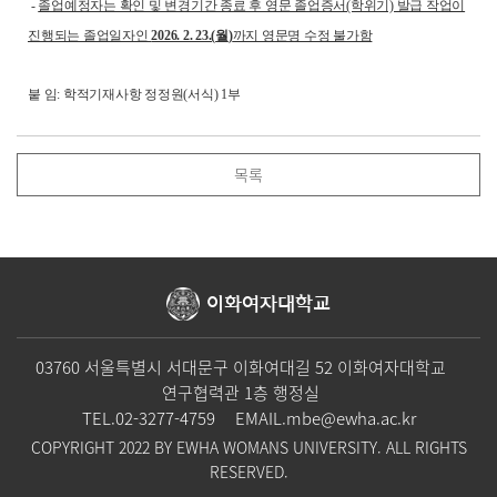
-
졸업예정자는 확인 및 변경기간 종료 후 영문 졸업증서(학위기) 발급 작업이
진행되는 졸업일자인
2026. 2. 23.(
월
)
까지 영문명 수정 불가함
붙 임: 학적기재사항 정정원(서식) 1부
목록
이화여자대학교
03760 서울특별시 서대문구 이화여대길 52 이화여자대학교
연구협력관 1층 행정실
TEL.
02-3277-4759
EMAIL.
mbe@ewha.ac.kr
COPYRIGHT 2022 BY EWHA WOMANS UNIVERSITY. ALL RIGHTS
RESERVED.