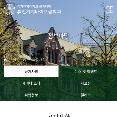
정보마당
정보마당
공지사항
공지사항
뉴스 및 이벤트
세미나 소식
자료실
취업정보
갤러리